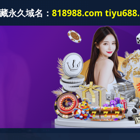
乐鱼(中国)官
关于我们
产品中心
客户案
网-leyu.com